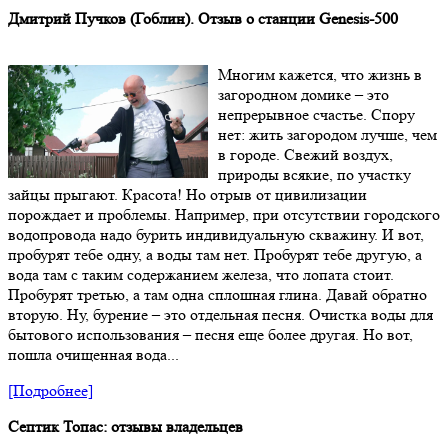
Дмитрий Пучков (Гоблин). Отзыв о станции Genesis-500
Многим кажется, что жизнь в
загородном домике – это
непрерывное счастье. Спору
нет: жить загородом лучше, чем
в городе. Свежий воздух,
природы всякие, по участку
зайцы прыгают. Красота! Но отрыв от цивилизации
порождает и проблемы. Например, при отсутствии городского
водопровода надо бурить индивидуальную скважину. И вот,
пробурят тебе одну, а воды там нет. Пробурят тебе другую, а
вода там с таким содержанием железа, что лопата стоит.
Пробурят третью, а там одна сплошная глина. Давай обратно
вторую. Ну, бурение – это отдельная песня. Очистка воды для
бытового использования – песня еще более другая. Но вот,
пошла очищенная вода...
[Подробнее]
Септик Топас: отзывы владельцев