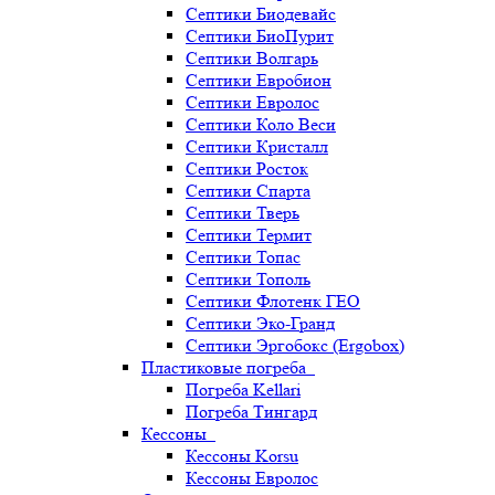
Септики Биодевайс
Септики БиоПурит
Септики Волгарь
Септики Евробион
Септики Евролос
Септики Коло Веси
Септики Кристалл
Септики Росток
Септики Спарта
Септики Тверь
Септики Термит
Септики Топас
Септики Тополь
Септики Флотенк ГЕО
Септики Эко-Гранд
Септики Эргобокс (Ergobox)
Пластиковые погреба
Погреба Kellari
Погреба Тингард
Кессоны
Кессоны Korsu
Кессоны Евролос