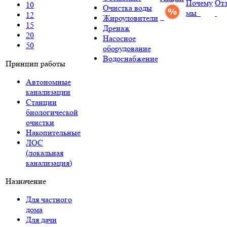
Почему
От
10
Очистка воды
мы
12
Жироуловители
15
Дренаж
20
Насосное
50
оборудование
Водоснабжение
Принцип работы
Автономные
канализации
Станции
биологической
очистки
Накопительные
ЛОС
(локальная
канализация)
Назначение
Для частного
дома
Для дачи