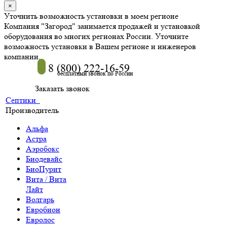
×
Уточнить возможность установки в моем регионе
Компания "Загород" занимается продажей и установкой
оборудования во многих регионах России. Уточните
возможность установки в Вашем регионе и инженеров
компании.
8 (800) 222-16-59
бесплатный звонок по России
Заказать звонок
Септики
Производитель
Альфа
Астра
Аэробокс
Биодевайс
БиоПурит
Вита / Вита
Лайт
Волгарь
Евробион
Евролос