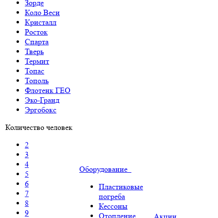
Зорде
Коло Веси
Кристалл
Росток
Спарта
Тверь
Термит
Топас
Тополь
Флотенк ГЕО
Эко-Гранд
Эргобокс
Количество человек
2
3
4
Оборудование
5
6
Пластиковые
7
погреба
8
Кессоны
9
Отопление
Акции