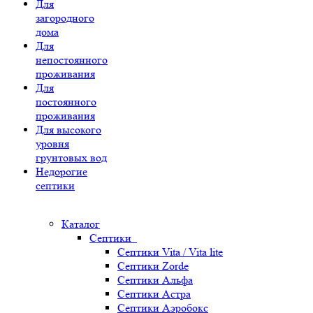
Для
загородного
дома
Для
непостоянного
проживания
Для
постоянного
проживания
Для высокого
уровня
грунтовых вод
Недорогие
септики
Каталог
Септики
Септики Vita / Vita lite
Септики Zorde
Септики Альфа
Септики Астра
Септики Аэробокс