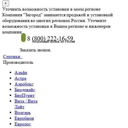
×
Уточнить возможность установки в моем регионе
Компания "Загород" занимается продажей и установкой
оборудования во многих регионах России. Уточните
возможность установки в Вашем регионе и инженеров
компании.
8 (800) 222-16-59
бесплатный звонок по России
Заказать звонок
Септики
Производитель
Альфа
Астра
Аэробокс
Биодевайс
БиоПурит
Вита / Вита
Лайт
Волгарь
Евробион
Евролос