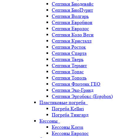
Септики Биодевайс
Септики БиоПурит
Септики Волгарь
Септики Евробион
Септики Евролос
Септики Коло Веси
Септики Кристалл
Септики Росток
Септики Спарта
Септики Тверь
Септики Термит
Септики Топас
Септики Тополь
Септики Флотенк ГЕО
Септики Эко-Гранд
Септики Эргобокс (Ergobox)
Пластиковые погреба
Погреба Kellari
Погреба Тингард
Кессоны
Кессоны Korsu
Кессоны Евролос