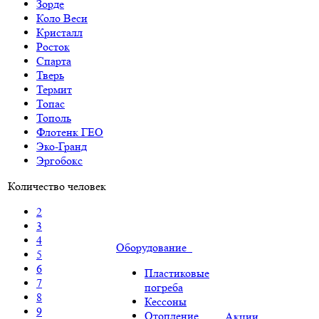
Зорде
Коло Веси
Кристалл
Росток
Спарта
Тверь
Термит
Топас
Тополь
Флотенк ГЕО
Эко-Гранд
Эргобокс
Количество человек
2
3
4
Оборудование
5
6
Пластиковые
7
погреба
8
Кессоны
9
Отопление
Акции