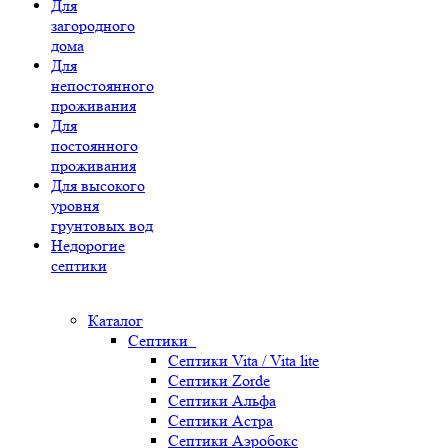
Для
загородного
дома
Для
непостоянного
проживания
Для
постоянного
проживания
Для высокого
уровня
грунтовых вод
Недорогие
септики
Каталог
Септики
Септики Vita / Vita lite
Септики Zorde
Септики Альфа
Септики Астра
Септики Аэробокс