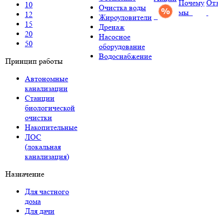
Почему
От
10
Очистка воды
мы
12
Жироуловители
15
Дренаж
20
Насосное
50
оборудование
Водоснабжение
Принцип работы
Автономные
канализации
Станции
биологической
очистки
Накопительные
ЛОС
(локальная
канализация)
Назначение
Для частного
дома
Для дачи