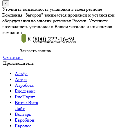
×
Уточнить возможность установки в моем регионе
Компания "Загород" занимается продажей и установкой
оборудования во многих регионах России. Уточните
возможность установки в Вашем регионе и инженеров
компании.
8 (800) 222-16-59
бесплатный звонок по России
Заказать звонок
Септики
Производитель
Альфа
Астра
Аэробокс
Биодевайс
БиоПурит
Вита / Вита
Лайт
Волгарь
Евробион
Евролос