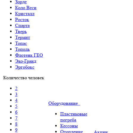
Зорде
Коло Веси
Кристалл
Росток
Спарта
Тверь
Термит
Топас
Тополь
Флотенк ГЕО
Эко-Гранд
Эргобокс
Количество человек
2
3
4
Оборудование
5
6
Пластиковые
7
погреба
8
Кессоны
9
Отопление
Акции