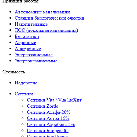
Принцип работы
Автономные канализации
Станции биологической очистки
Накопительные
ЛОС (локальная канализация)
Без откачки
Аэробные
Анаэробные
Энергозависимые
Энергонезависимые
Стоимость
Недорогие
Септики
Септики Vita / Vita lite
Хит
Септики Zorde
Септики Альфа
-20%
Септики Астра
-15%
Септики Аэробокс
-5%
Септики Биодевайс
Септики БиоПурит