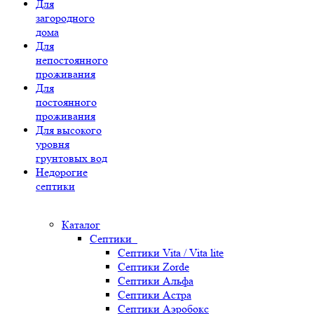
Для
загородного
дома
Для
непостоянного
проживания
Для
постоянного
проживания
Для высокого
уровня
грунтовых вод
Недорогие
септики
Каталог
Септики
Септики Vita / Vita lite
Септики Zorde
Септики Альфа
Септики Астра
Септики Аэробокс