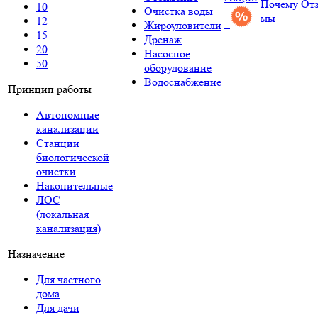
Почему
От
10
Очистка воды
мы
12
Жироуловители
15
Дренаж
20
Насосное
50
оборудование
Водоснабжение
Принцип работы
Автономные
канализации
Станции
биологической
очистки
Накопительные
ЛОС
(локальная
канализация)
Назначение
Для частного
дома
Для дачи