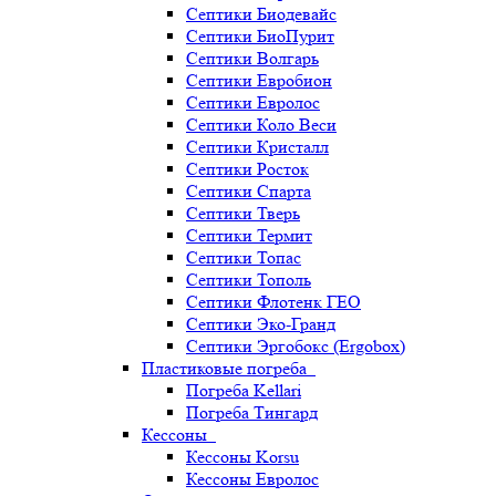
Септики Биодевайс
Септики БиоПурит
Септики Волгарь
Септики Евробион
Септики Евролос
Септики Коло Веси
Септики Кристалл
Септики Росток
Септики Спарта
Септики Тверь
Септики Термит
Септики Топас
Септики Тополь
Септики Флотенк ГЕО
Септики Эко-Гранд
Септики Эргобокс (Ergobox)
Пластиковые погреба
Погреба Kellari
Погреба Тингард
Кессоны
Кессоны Korsu
Кессоны Евролос