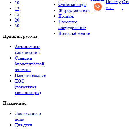
Почему
От
10
Очистка воды
мы
12
Жироуловители
15
Дренаж
20
Насосное
50
оборудование
Водоснабжение
Принцип работы
Автономные
канализации
Станции
биологической
очистки
Накопительные
ЛОС
(локальная
канализация)
Назначение
Для частного
дома
Для дачи