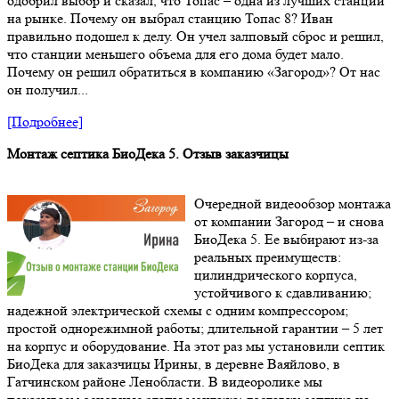
одобрил выбор и сказал, что Топас – одна из лучших станций
на рынке. Почему он выбрал станцию Топас 8? Иван
правильно подошел к делу. Он учел залповый сброс и решил,
что станции меньшего объема для его дома будет мало.
Почему он решил обратиться в компанию «Загород»? От нас
он получил...
[Подробнее]
Монтаж септика БиоДека 5. Отзыв заказчицы
Очередной видеообзор монтажа
от компании Загород – и снова
БиоДека 5. Ее выбирают из-за
реальных преимуществ:
цилиндрического корпуса,
устойчивого к сдавливанию;
надежной электрической схемы с одним компрессором;
простой однорежимной работы; длительной гарантии – 5 лет
на корпус и оборудование. На этот раз мы установили септик
БиоДека для заказчицы Ирины, в деревне Ваяйлово, в
Гатчинском районе Ленобласти. В видеоролике мы