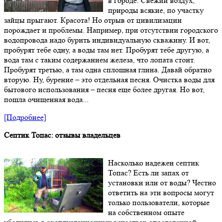
в городе. Свежий воздух,
природы всякие, по участку
зайцы прыгают. Красота! Но отрыв от цивилизации
порождает и проблемы. Например, при отсутствии городского
водопровода надо бурить индивидуальную скважину. И вот,
пробурят тебе одну, а воды там нет. Пробурят тебе другую, а
вода там с таким содержанием железа, что лопата стоит.
Пробурят третью, а там одна сплошная глина. Давай обратно
вторую. Ну, бурение – это отдельная песня. Очистка воды для
бытового использования – песня еще более другая. Но вот,
пошла очищенная вода...
[Подробнее]
Септик Топас: отзывы владельцев
Насколько надежен септик
Топас? Есть ли запах от
установки или от воды? Честно
ответить на эти вопросы могут
только пользователи, которые
на собственном опыте