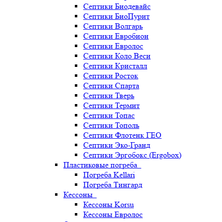
Септики Биодевайс
Септики БиоПурит
Септики Волгарь
Септики Евробион
Септики Евролос
Септики Коло Веси
Септики Кристалл
Септики Росток
Септики Спарта
Септики Тверь
Септики Термит
Септики Топас
Септики Тополь
Септики Флотенк ГЕО
Септики Эко-Гранд
Септики Эргобокс (Ergobox)
Пластиковые погреба
Погреба Kellari
Погреба Тингард
Кессоны
Кессоны Korsu
Кессоны Евролос