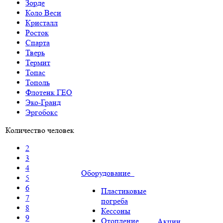
Зорде
Коло Веси
Кристалл
Росток
Спарта
Тверь
Термит
Топас
Тополь
Флотенк ГЕО
Эко-Гранд
Эргобокс
Количество человек
2
3
4
Оборудование
5
6
Пластиковые
7
погреба
8
Кессоны
9
Отопление
Акции