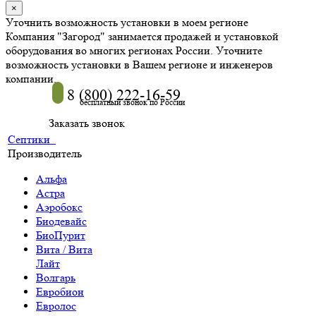
×
Уточнить возможность установки в моем регионе
Компания "Загород" занимается продажей и установкой
оборудования во многих регионах России. Уточните
возможность установки в Вашем регионе и инженеров
компании.
8 (800) 222-16-59
бесплатный звонок по России
Заказать звонок
Септики
Производитель
Альфа
Астра
Аэробокс
Биодевайс
БиоПурит
Вита / Вита
Лайт
Волгарь
Евробион
Евролос