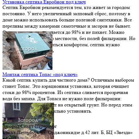
Установка септика Евробион под ключ
Септик Евробион рекомендуется тем, кто живет за городом
постоянно. У него увеличенный залповый сброс, поэтому в
доме можно использовать больше полезной сантехники. Все
переливы между камерами самотечные и засоров не бывает.
Осветленная вода очищается до 98% и не пахнет. Можно
сделать отвод на рельеф местности, без полей фильтрации. Но
перед тем, как наслаждаться комфортом, септик нужно
качественно установить
Монтаж септика Топас «под ключ»
Какой септик купить для частного дома? Отличным выбором
станет Топас. Это аэрационная установка, которая очищает
стоки до 98% процентов. Из септика сливается прозрачная
вода без запаха. Для Топаса не нужно поле фильтрации:
очищенную воду отводят на открытый грунт. Но перед этим
канализацию надо правильно установить.
Загород Санкт-Петербург
Санкт-Петербург
,
ул. Орджоникидзе д.42 лит. Б
, БЦ «Звезда»
офис 12