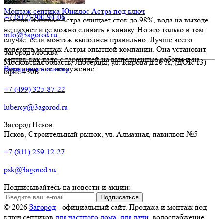
Монтаж септика Юнилос Астра под ключ
+7 (812) 200-94-06
Септик Юнилос Астра очищает сток до 98%, вода на выходе
не пахнет и ее можно сливать в канаву. Но это только в том
info@3agorod.ru
случае, если монтаж выполнен правильно. Лучше всего
доверить монтаж Астры опытной компании. Она установит
Загород Москва
септик как надо с гарантией на выполненные работы и на
Московская область,
Люберцы
,
ул. Кирова д.20 А
, (ДОК-13)
само очистное сооружение
Вернуться к списку
офис 430Б
+7 (499) 325-87-22
lubercy@3agorod.ru
Загород Псков
Псков
,
Строительный рынок, ул. Алмазная
, павильон №5
+7 (811) 259-12-27
psk@3agorod.ru
Подписывайтесь на новости и акции:
© 2026
Загород
- официальный сайт. Продажа и монтаж под
ключ септиков
для частного дома
,
для дачи
, водоснабжение,