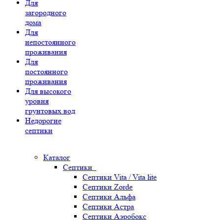
Для
загородного
дома
Для
непостоянного
проживания
Для
постоянного
проживания
Для высокого
уровня
грунтовых вод
Недорогие
септики
Каталог
Септики
Септики Vita / Vita lite
Септики Zorde
Септики Альфа
Септики Астра
Септики Аэробокс