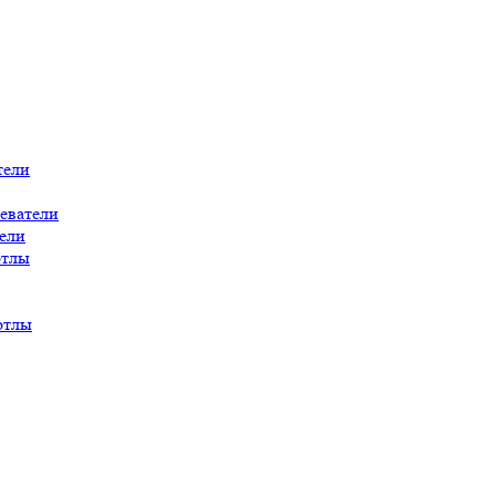
тели
еватели
ели
отлы
отлы