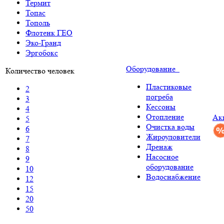
Термит
Топас
Тополь
Флотенк ГЕО
Эко-Гранд
Эргобокс
Оборудование
Количество человек
Пластиковые
2
погреба
3
Кессоны
4
Отопление
Ак
5
Очистка воды
6
Жироуловители
7
Дренаж
8
Насосное
9
оборудование
10
Водоснабжение
12
15
20
50