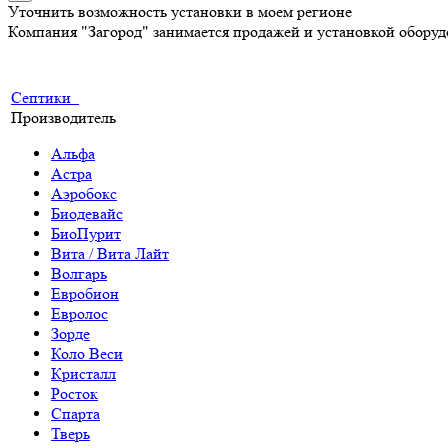
Уточнить возможность установки в моем регионе
Компания "Загород" занимается продажей и установкой обору
Септики
Производитель
Альфа
Астра
Аэробокс
Биодевайс
БиоПурит
Вита / Вита Лайт
Волгарь
Евробион
Евролос
Зорде
Коло Веси
Кристалл
Росток
Спарта
Тверь