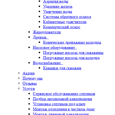
Аэрация воды
Удаление железа
Умягчение воды
Системы обратного осмоса
Кабинетные умягчители
Коммерческий осмос
Жироуловители
Дренаж
Конические дренажные колодцы
Насосное оборудование
Погружные насосы для скважины
Погружные насосы для колодца
Водоснабжение
Крышки для скважин
Акции
Почему мы
Отзывы
Услуги
Сервисное обслуживание септиков
Подбор автономной канализации
Установка септиков под ключ
Монтаж отопления в частном доме
Монтаж ливневой канализации