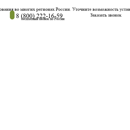
дования во многих регионах России. Уточните возможность уста
8 (800) 222-16-59
Заказать звонок
бесплатный звонок по России