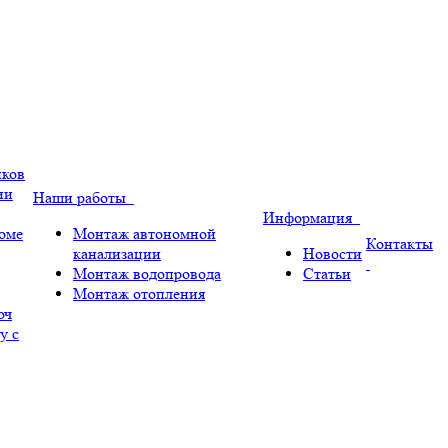
иков
ии
Наши работы
Информация
оме
Монтаж автономной
Контакты
канализации
Новости
Монтаж водопровода
Статьи
Монтаж отопления
юч
у с