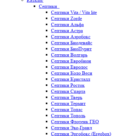
Каталог
Септики
Септики Vita / Vita lite
Септики Zorde
Септики Альфа
Септики Астра
Септики Аэробокс
Септики Биодевайс
Септики БиоПурит
Септики Волгарь
Септики Евробион
Септики Евролос
Септики Коло Веси
Септики Кристалл
Септики Росток
Септики Спарта
Септики Тверь
Септики Термит
Септики Топас
Септики Тополь
Септики Флотенк ГЕО
Септики Эко-Гранд
Септики Эргобокс (Ergobox)