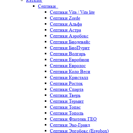
Каталог
Септики
Септики Vita / Vita lite
Септики Zorde
Септики Альфа
Септики Астра
Септики Аэробокс
Септики Биодевайс
Септики БиоПурит
Септики Волгарь
Септики Евробион
Септики Евролос
Септики Коло Веси
Септики Кристалл
Септики Росток
Септики Спарта
Септики Тверь
Септики Термит
Септики Топас
Септики Тополь
Септики Флотенк ГЕО
Септики Эко-Гранд
Септики Эргобокс (Ergobox)