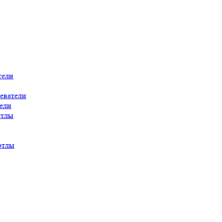
тели
еватели
ели
отлы
отлы