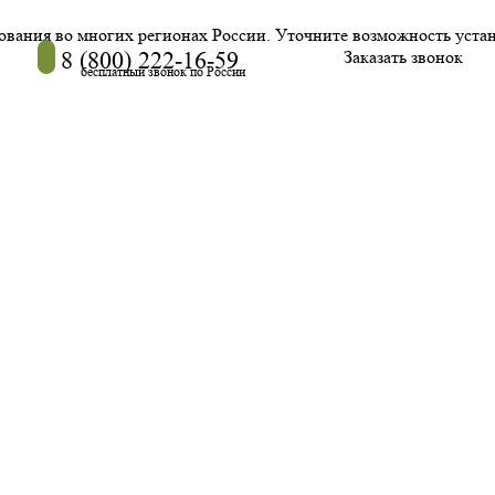
дования во многих регионах России. Уточните возможность уста
8 (800) 222-16-59
Заказать звонок
бесплатный звонок по России