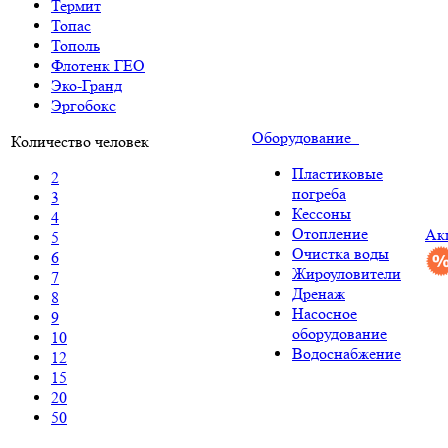
Термит
Топас
Тополь
Флотенк ГЕО
Эко-Гранд
Эргобокс
Оборудование
Количество человек
Пластиковые
2
погреба
3
Кессоны
4
Отопление
Ак
5
Очистка воды
6
Жироуловители
7
Дренаж
8
Насосное
9
оборудование
10
Водоснабжение
12
15
20
50