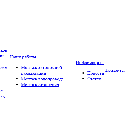
иков
ии
Наши работы
Информация
оме
Монтаж автономной
Контакты
канализации
Новости
Монтаж водопровода
Статьи
Монтаж отопления
юч
у с