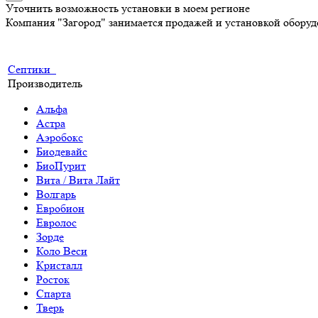
Уточнить возможность установки в моем регионе
Компания "Загород" занимается продажей и установкой обору
Септики
Производитель
Альфа
Астра
Аэробокс
Биодевайс
БиоПурит
Вита / Вита Лайт
Волгарь
Евробион
Евролос
Зорде
Коло Веси
Кристалл
Росток
Спарта
Тверь