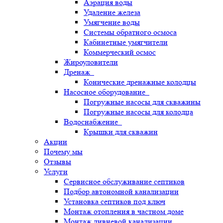
Аэрация воды
Удаление железа
Умягчение воды
Системы обратного осмоса
Кабинетные умягчители
Коммерческий осмос
Жироуловители
Дренаж
Конические дренажные колодцы
Насосное оборудование
Погружные насосы для скважины
Погружные насосы для колодца
Водоснабжение
Крышки для скважин
Акции
Почему мы
Отзывы
Услуги
Сервисное обслуживание септиков
Подбор автономной канализации
Установка септиков под ключ
Монтаж отопления в частном доме
Монтаж ливневой канализации