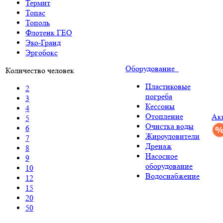
Термит
Топас
Тополь
Флотенк ГЕО
Эко-Гранд
Эргобокс
Оборудование
Количество человек
Пластиковые
2
погреба
3
Кессоны
4
Отопление
Ак
5
Очистка воды
6
Жироуловители
7
Дренаж
8
Насосное
9
оборудование
10
Водоснабжение
12
15
20
50