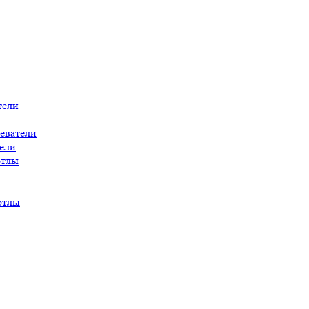
тели
еватели
ели
отлы
отлы