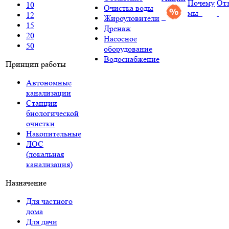
Почему
От
10
Очистка воды
мы
12
Жироуловители
15
Дренаж
20
Насосное
50
оборудование
Водоснабжение
Принцип работы
Автономные
канализации
Станции
биологической
очистки
Накопительные
ЛОС
(локальная
канализация)
Назначение
Для частного
дома
Для дачи