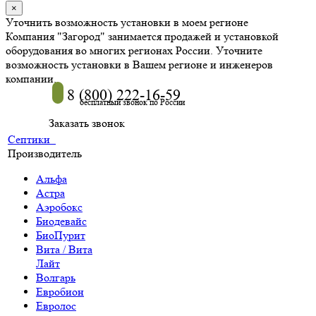
×
Уточнить возможность установки в моем регионе
Компания "Загород" занимается продажей и установкой
оборудования во многих регионах России. Уточните
возможность установки в Вашем регионе и инженеров
компании.
8 (800) 222-16-59
бесплатный звонок по России
Заказать звонок
Септики
Производитель
Альфа
Астра
Аэробокс
Биодевайс
БиоПурит
Вита / Вита
Лайт
Волгарь
Евробион
Евролос