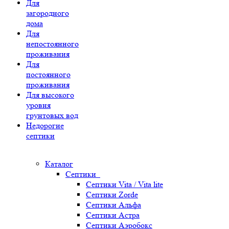
Для
загородного
дома
Для
непостоянного
проживания
Для
постоянного
проживания
Для высокого
уровня
грунтовых вод
Недорогие
септики
Каталог
Септики
Септики Vita / Vita lite
Септики Zorde
Септики Альфа
Септики Астра
Септики Аэробокс