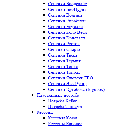
Септики Биодевайс
Септики БиоПурит
Септики Волгарь
Септики Евробион
Септики Евролос
Септики Коло Веси
Септики Кристалл
Септики Росток
Септики Спарта
Септики Тверь
Септики Термит
Септики Топас
Септики Тополь
Септики Флотенк ГЕО
Септики Эко-Гранд
Септики Эргобокс (Ergobox)
Пластиковые погреба
Погреба Kellari
Погреба Тингард
Кессоны
Кессоны Korsu
Кессоны Евролос