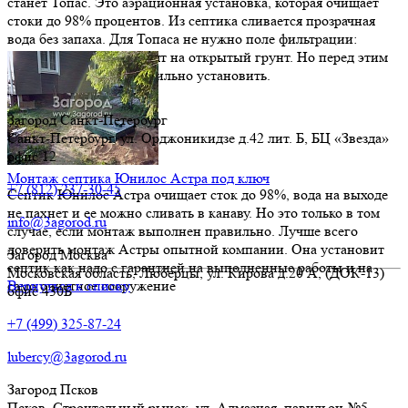
станет Топас. Это аэрационная установка, которая очищает
стоки до 98% процентов. Из септика сливается прозрачная
вода без запаха. Для Топаса не нужно поле фильтрации:
очищенную воду отводят на открытый грунт. Но перед этим
канализацию надо правильно установить.
Загород Санкт-Петербург
Санкт-Петербург
,
ул. Орджоникидзе д.42 лит. Б
, БЦ «Звезда»
офис 12
Монтаж септика Юнилос Астра под ключ
+7 (812) 237-30-45
Септик Юнилос Астра очищает сток до 98%, вода на выходе
не пахнет и ее можно сливать в канаву. Но это только в том
info@3agorod.ru
случае, если монтаж выполнен правильно. Лучше всего
доверить монтаж Астры опытной компании. Она установит
Загород Москва
септик как надо с гарантией на выполненные работы и на
Московская область,
Люберцы
,
ул. Кирова д.20 А
, (ДОК-13)
само очистное сооружение
Вернуться к списку
офис 430Б
+7 (499) 325-87-24
lubercy@3agorod.ru
Загород Псков
Псков
,
Строительный рынок, ул. Алмазная
, павильон №5