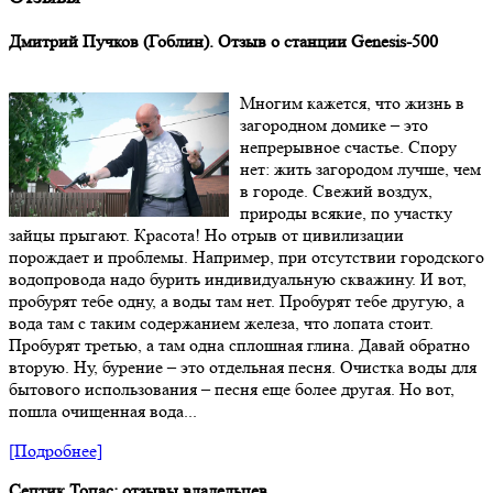
Дмитрий Пучков (Гоблин). Отзыв о станции Genesis-500
Многим кажется, что жизнь в
загородном домике – это
непрерывное счастье. Спору
нет: жить загородом лучше, чем
в городе. Свежий воздух,
природы всякие, по участку
зайцы прыгают. Красота! Но отрыв от цивилизации
порождает и проблемы. Например, при отсутствии городского
водопровода надо бурить индивидуальную скважину. И вот,
пробурят тебе одну, а воды там нет. Пробурят тебе другую, а
вода там с таким содержанием железа, что лопата стоит.
Пробурят третью, а там одна сплошная глина. Давай обратно
вторую. Ну, бурение – это отдельная песня. Очистка воды для
бытового использования – песня еще более другая. Но вот,
пошла очищенная вода...
[Подробнее]
Септик Топас: отзывы владельцев