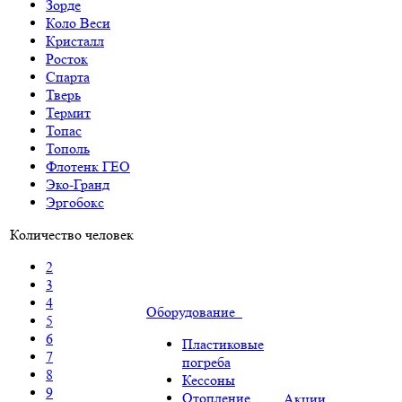
Зорде
Коло Веси
Кристалл
Росток
Спарта
Тверь
Термит
Топас
Тополь
Флотенк ГЕО
Эко-Гранд
Эргобокс
Количество человек
2
3
4
Оборудование
5
6
Пластиковые
7
погреба
8
Кессоны
9
Отопление
Акции