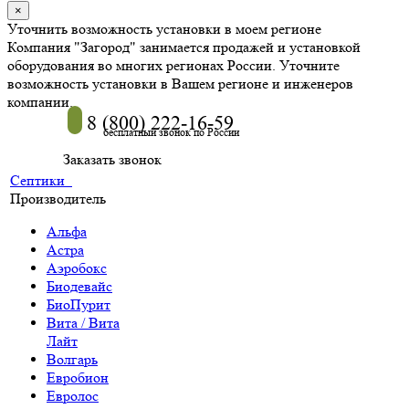
×
Уточнить возможность установки в моем регионе
Компания "Загород" занимается продажей и установкой
оборудования во многих регионах России. Уточните
возможность установки в Вашем регионе и инженеров
компании.
8 (800) 222-16-59
бесплатный звонок по России
Заказать звонок
Септики
Производитель
Альфа
Астра
Аэробокс
Биодевайс
БиоПурит
Вита / Вита
Лайт
Волгарь
Евробион
Евролос