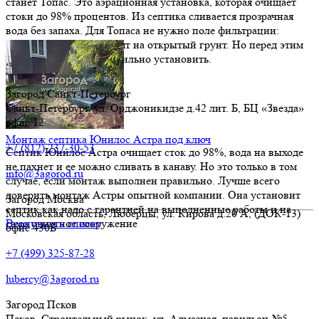
станет Топас. Это аэрационная установка, которая очищает
стоки до 98% процентов. Из септика сливается прозрачная
вода без запаха. Для Топаса не нужно поле фильтрации:
очищенную воду отводят на открытый грунт. Но перед этим
канализацию надо правильно установить.
Загород Санкт-Петербург
Санкт-Петербург
,
ул. Орджоникидзе д.42 лит. Б
, БЦ «Звезда»
офис 12
Монтаж септика Юнилос Астра под ключ
+7 (812) 237-30-53
Септик Юнилос Астра очищает сток до 98%, вода на выходе
не пахнет и ее можно сливать в канаву. Но это только в том
info@3agorod.ru
случае, если монтаж выполнен правильно. Лучше всего
доверить монтаж Астры опытной компании. Она установит
Загород Москва
септик как надо с гарантией на выполненные работы и на
Московская область,
Люберцы
,
ул. Кирова д.20 А
, (ДОК-13)
само очистное сооружение
Вернуться к списку
офис 430Б
+7 (499) 325-87-28
lubercy@3agorod.ru
Загород Псков
Псков
,
Строительный рынок, ул. Алмазная
, павильон №5