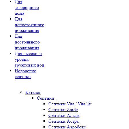
Для
загородного
дома
Для
непостоянного
проживания
Для
постоянного
проживания
Для высокого
уровня
грунтовых вод
Недорогие
септики
Каталог
Септики
Септики Vita / Vita lite
Септики Zorde
Септики Альфа
Септики Астра
Септики Аэробокс