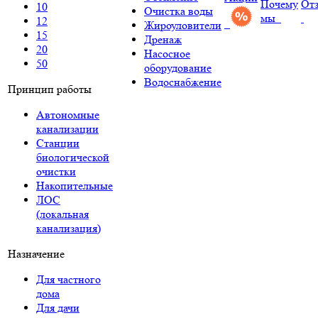
Почему
От
10
Очистка воды
мы
12
Жироуловители
15
Дренаж
20
Насосное
50
оборудование
Водоснабжение
Принцип работы
Автономные
канализации
Станции
биологической
очистки
Накопительные
ЛОС
(локальная
канализация)
Назначение
Для частного
дома
Для дачи