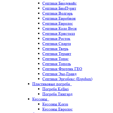
Септики Биодевайс
Септики БиоПурит
Септики Волгарь
Септики Евробион
Септики Евролос
Септики Коло Веси
Септики Кристалл
Септики Росток
Септики Спарта
Септики Тверь
Септики Термит
Септики Топас
Септики Тополь
Септики Флотенк ГЕО
Септики Эко-Гранд
Септики Эргобокс (Ergobox)
Пластиковые погреба
Погреба Kellari
Погреба Тингард
Кессоны
Кессоны Korsu
Кессоны Евролос