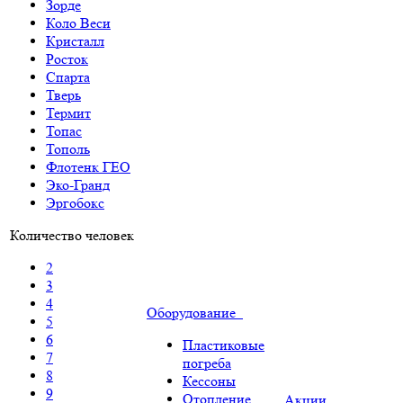
Зорде
Коло Веси
Кристалл
Росток
Спарта
Тверь
Термит
Топас
Тополь
Флотенк ГЕО
Эко-Гранд
Эргобокс
Количество человек
2
3
4
Оборудование
5
6
Пластиковые
7
погреба
8
Кессоны
9
Отопление
Акции