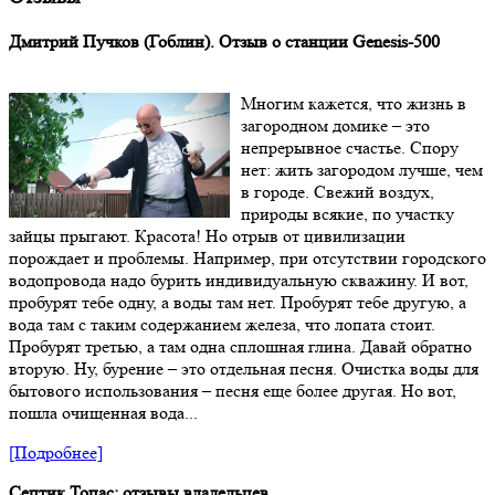
Дмитрий Пучков (Гоблин). Отзыв о станции Genesis-500
Многим кажется, что жизнь в
загородном домике – это
непрерывное счастье. Спору
нет: жить загородом лучше, чем
в городе. Свежий воздух,
природы всякие, по участку
зайцы прыгают. Красота! Но отрыв от цивилизации
порождает и проблемы. Например, при отсутствии городского
водопровода надо бурить индивидуальную скважину. И вот,
пробурят тебе одну, а воды там нет. Пробурят тебе другую, а
вода там с таким содержанием железа, что лопата стоит.
Пробурят третью, а там одна сплошная глина. Давай обратно
вторую. Ну, бурение – это отдельная песня. Очистка воды для
бытового использования – песня еще более другая. Но вот,
пошла очищенная вода...
[Подробнее]
Септик Топас: отзывы владельцев