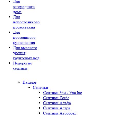
Для
загородного
дома
Для
непостоянного
проживания
Для
постоянного
проживания
Для высокого
уровня
грунтовых вод
Недорогие
септики
Каталог
Септики
Септики Vita / Vita lite
Септики Zorde
Септики Альфа
Септики Астра
Септики Аэробокс