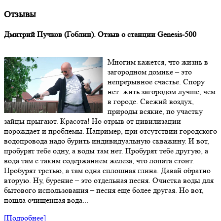
Отзывы
Дмитрий Пучков (Гоблин). Отзыв о станции Genesis-500
Многим кажется, что жизнь в
загородном домике – это
непрерывное счастье. Спору
нет: жить загородом лучше, чем
в городе. Свежий воздух,
природы всякие, по участку
зайцы прыгают. Красота! Но отрыв от цивилизации
порождает и проблемы. Например, при отсутствии городского
водопровода надо бурить индивидуальную скважину. И вот,
пробурят тебе одну, а воды там нет. Пробурят тебе другую, а
вода там с таким содержанием железа, что лопата стоит.
Пробурят третью, а там одна сплошная глина. Давай обратно
вторую. Ну, бурение – это отдельная песня. Очистка воды для
бытового использования – песня еще более другая. Но вот,
пошла очищенная вода...
[Подробнее]