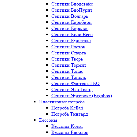
Септики Биодевайс
Септики БиоПурит
Септики Волгарь
Септики Евробион
Септики Евролос
Септики Коло Веси
Септики Кристалл
Септики Росток
Септики Спарта
Септики Тверь
Септики Термит
Септики Топас
Септики Тополь
Септики Флотенк ГЕО
Септики Эко-Гранд
Септики Эргобокс (Ergobox)
Пластиковые погреба
Погреба Kellari
Погреба Тингард
Кессоны
Кессоны Korsu
Кессоны Евролос