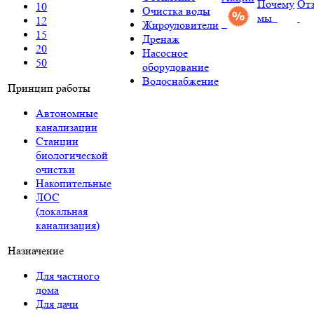
Почему
От
10
Очистка воды
мы
12
Жироуловители
15
Дренаж
20
Насосное
50
оборудование
Водоснабжение
Принцип работы
Автономные
канализации
Станции
биологической
очистки
Накопительные
ЛОС
(локальная
канализация)
Назначение
Для частного
дома
Для дачи