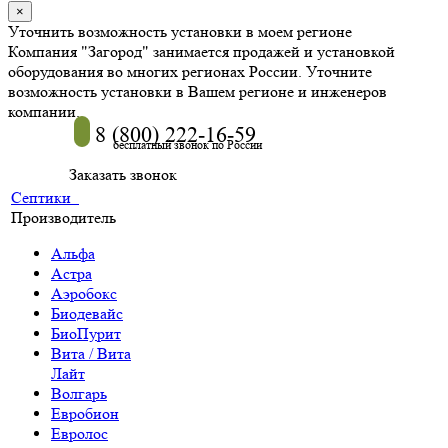
×
Уточнить возможность установки в моем регионе
Компания "Загород" занимается продажей и установкой
оборудования во многих регионах России. Уточните
возможность установки в Вашем регионе и инженеров
компании.
8 (800) 222-16-59
бесплатный звонок по России
Заказать звонок
Септики
Производитель
Альфа
Астра
Аэробокс
Биодевайс
БиоПурит
Вита / Вита
Лайт
Волгарь
Евробион
Евролос