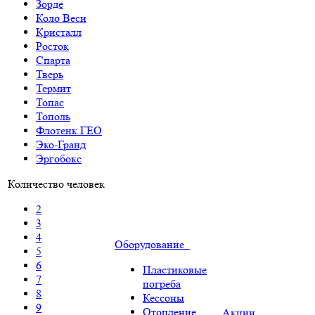
Зорде
Коло Веси
Кристалл
Росток
Спарта
Тверь
Термит
Топас
Тополь
Флотенк ГЕО
Эко-Гранд
Эргобокс
Количество человек
2
3
4
Оборудование
5
6
Пластиковые
7
погреба
8
Кессоны
9
Отопление
Акции