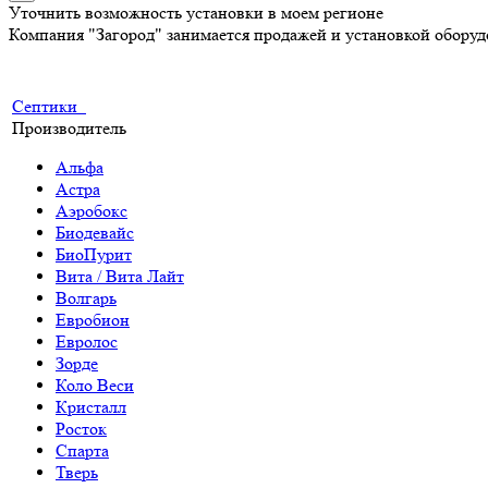
Уточнить возможность установки в моем регионе
Компания "Загород" занимается продажей и установкой обору
Септики
Производитель
Альфа
Астра
Аэробокс
Биодевайс
БиоПурит
Вита / Вита Лайт
Волгарь
Евробион
Евролос
Зорде
Коло Веси
Кристалл
Росток
Спарта
Тверь