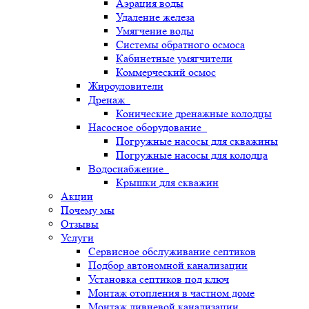
Аэрация воды
Удаление железа
Умягчение воды
Системы обратного осмоса
Кабинетные умягчители
Коммерческий осмос
Жироуловители
Дренаж
Конические дренажные колодцы
Насосное оборудование
Погружные насосы для скважины
Погружные насосы для колодца
Водоснабжение
Крышки для скважин
Акции
Почему мы
Отзывы
Услуги
Сервисное обслуживание септиков
Подбор автономной канализации
Установка септиков под ключ
Монтаж отопления в частном доме
Монтаж ливневой канализации