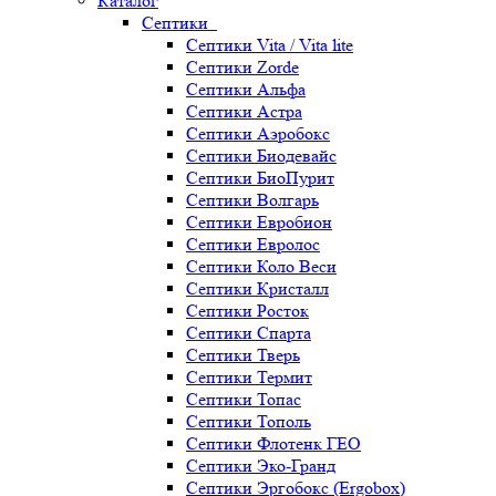
Каталог
Септики
Септики Vita / Vita lite
Септики Zorde
Септики Альфа
Септики Астра
Септики Аэробокс
Септики Биодевайс
Септики БиоПурит
Септики Волгарь
Септики Евробион
Септики Евролос
Септики Коло Веси
Септики Кристалл
Септики Росток
Септики Спарта
Септики Тверь
Септики Термит
Септики Топас
Септики Тополь
Септики Флотенк ГЕО
Септики Эко-Гранд
Септики Эргобокс (Ergobox)