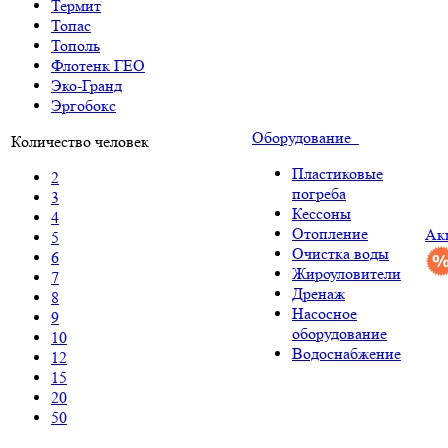
Термит
Топас
Тополь
Флотенк ГЕО
Эко-Гранд
Эргобокс
Оборудование
Количество человек
Пластиковые
2
погреба
3
Кессоны
4
Отопление
Ак
5
Очистка воды
6
Жироуловители
7
Дренаж
8
Насосное
9
оборудование
10
Водоснабжение
12
15
20
50