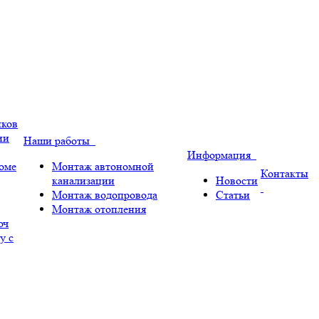
иков
ии
Наши работы
Информация
оме
Монтаж автономной
Контакты
канализации
Новости
Монтаж водопровода
Статьи
Монтаж отопления
юч
у с