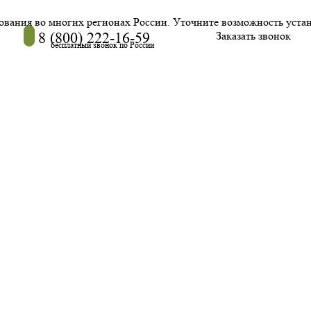
дования во многих регионах России. Уточните возможность уста
8 (800) 222-16-59
Заказать звонок
бесплатный звонок по России