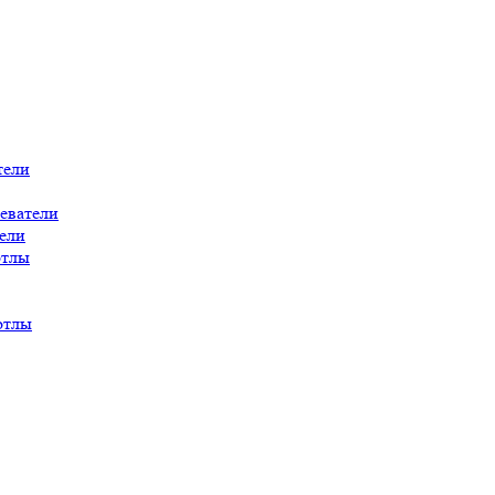
тели
еватели
ели
отлы
отлы